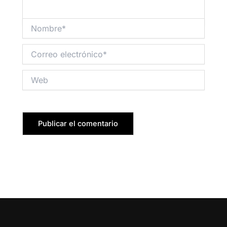
Nombre*
Correo
electrónico*
Web