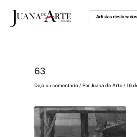
Ir
al
Artistas destacado
contenido
63
Deja un comentario
/ Por
Juana de Arte
/
16 d