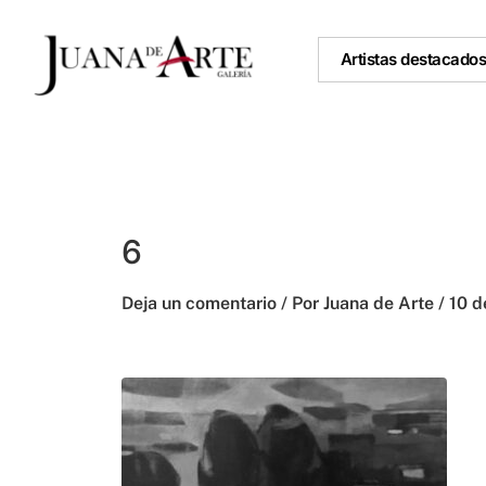
Ir
al
Artistas destacado
contenido
6
Deja un comentario
/ Por
Juana de Arte
/
10 d