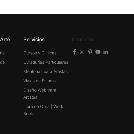
 Arte
Servicios
Contacto
ine
Cursos y Clínicas
ada
Curadurías Particulares
Mentorías para Artistas
Viajes de Estudio
Diseño Web para
Artistas
Libro de Obra | Work
Book