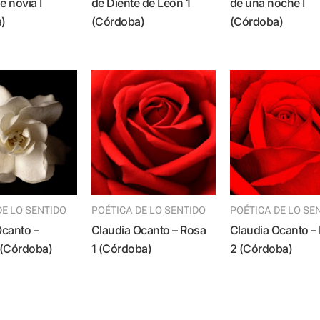
 novia I
de Diente de León 1
de una noche I
)
(Córdoba)
(Córdoba)
DE LO SENTIDO
POÉTICA DE LO SENTIDO
POÉTICA DE LO SE
Claudia Ocanto – Rosa
Claudia Ocanto – Rosa
 (Córdoba)
1 (Córdoba)
2 (Córdoba)