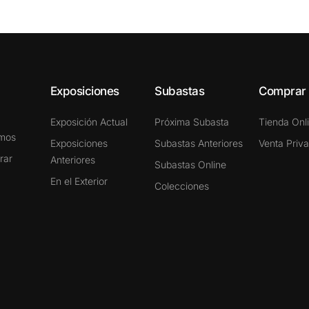
Exposiciones
Subastas
Comprar
Exposición Actual
Próxima Subasta
Tienda Onl
omos
Exposiciones
Subastas Anteriores
Venta Priv
rar
Anteriores
Subastas Online
En el Exterior
Colecciones