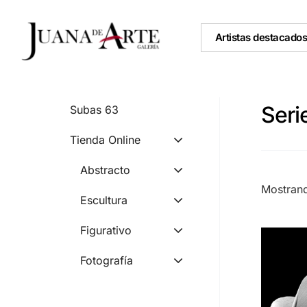
Ir
al
Artistas destacado
contenido
Ser
subas 63
Tienda Online
Abstracto
Mostran
Escultura
Figurativo
Fotografía