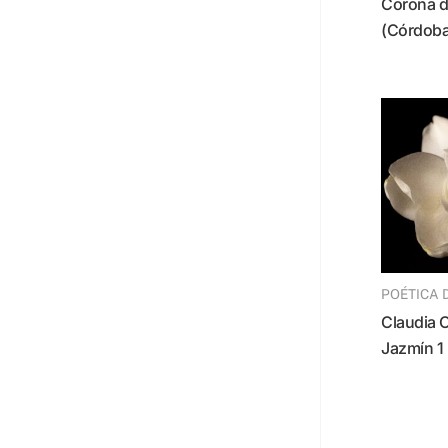
Corona de
(Córdoba
POÉTICA 
Claudia Ocanto –
Jazmín 1