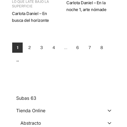
LO QUE LATE BAJO LA
Carlota Daniel – En la
SUPERFICIE
noche 1, arte nómade
Carlota Daniel – En
busca del horizonte
1
2
3
4
…
6
7
8
→
subas 63
Tienda Online
Abstracto