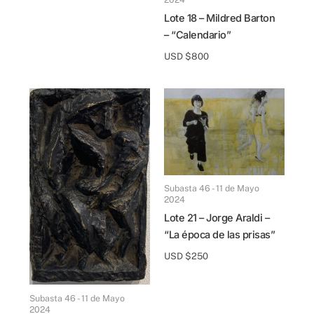
Lote 18 – Mildred Barton
– “Calendario”
USD $
800
Subasta 46 - 11 de Mayo
2024
Lote 21 – Jorge Araldi –
“La época de las prisas”
USD $
250
Subasta 46 - 11 de Mayo
2024