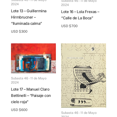
Subasta 46 - 11 de Mayo
2024
2024
Lote 13 – Guillermina
Lote 16 – Lola Frexas –
Hirmbrucner –
“Calle de La Boca”
“Iluminada calma”
USD $
700
USD $
300
Subasta 46 - 11 de Mayo
2024
Lote 17 – Manuel Claro
Bettinelli – “Paisaje con
cielo roja”
USD $
600
Subasta 46 - 11 de Mayo
2024