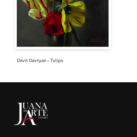
Davit Davtyan – Tulips