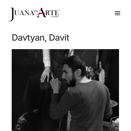
Ir
al
contenido
Davtyan, Davit