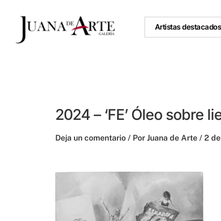
Ir
al
Artistas destacado
contenido
2024 – ‘FE’ Óleo sobre l
Deja un comentario
/ Por
Juana de Arte
/
2 de