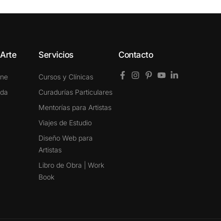
 Arte
Servicios
Contacto
ine
Cursos y Clínicas
ada
Curadurías Particulares
Mentorías para Artistas
Viajes de Estudio
Diseño Web para
Artistas
Libro de Obra | Work
Book