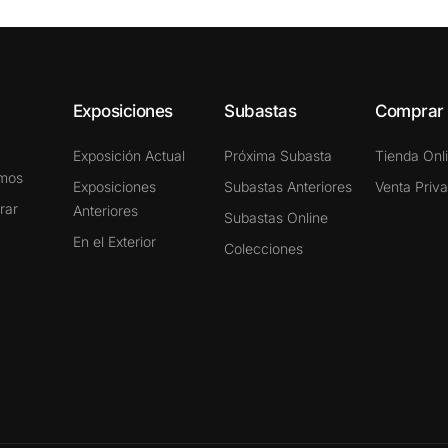
Exposiciones
Subastas
Comprar
Exposición Actual
Próxima Subasta
Tienda Onl
omos
Exposiciones
Subastas Anteriores
Venta Priv
rar
Anteriores
Subastas Online
En el Exterior
Colecciones