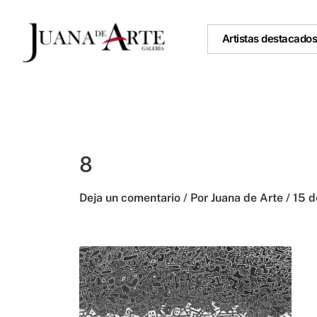
Ir
al
Artistas destacado
contenido
8
Deja un comentario
/ Por
Juana de Arte
/
15 d