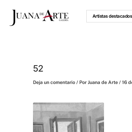
Ir
al
Artistas destacado
contenido
52
Deja un comentario
/ Por
Juana de Arte
/
16 d