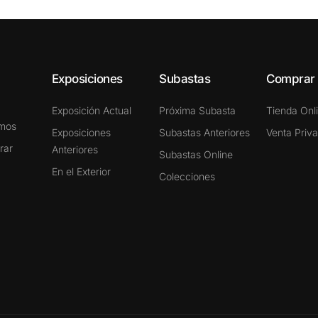
Exposiciones
Subastas
Comprar
Exposición Actual
Próxima Subasta
Tienda Onl
omos
Exposiciones
Subastas Anteriores
Venta Priv
rar
Anteriores
Subastas Online
En el Exterior
Colecciones