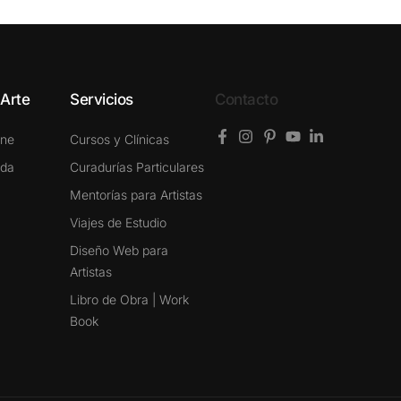
 Arte
Servicios
Contacto
ine
Cursos y Clínicas
ada
Curadurías Particulares
Mentorías para Artistas
Viajes de Estudio
Diseño Web para
Artistas
Libro de Obra | Work
Book