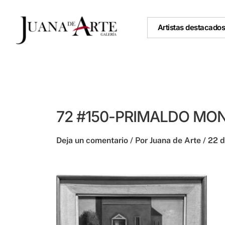
Ir
al
Artistas destacado
contenido
72 #150-PRIMALDO MONA
Deja un comentario
/ Por
Juana de Arte
/
22 d