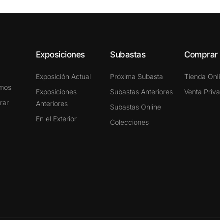
Exposiciones
Subastas
Comprar
Exposición Actual
Próxima Subasta
Tienda Onl
omos
Exposiciones
Subastas Anteriores
Venta Priv
rar
Anteriores
Subastas Online
En el Exterior
Colecciones