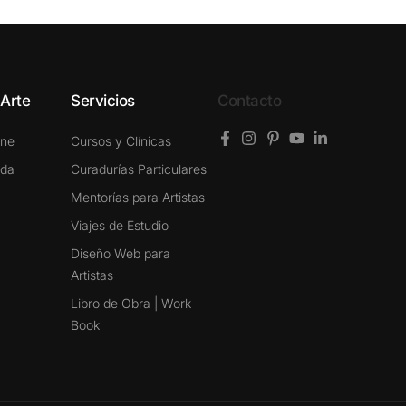
 Arte
Servicios
Contacto
ine
Cursos y Clínicas
ada
Curadurías Particulares
Mentorías para Artistas
Viajes de Estudio
Diseño Web para
Artistas
Libro de Obra | Work
Book