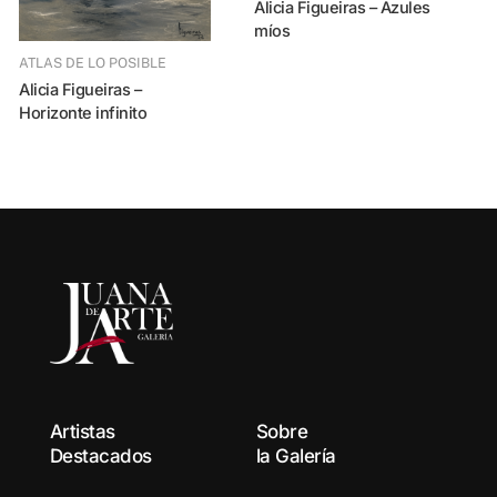
Alicia Figueiras – Azules
míos
ATLAS DE LO POSIBLE
Alicia Figueiras –
Horizonte infinito
Alicia Figueiras 
m
Artistas
Sobre
Destacados
la Galería