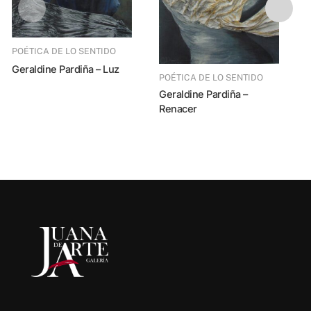
POÉTICA DE LO SENTIDO
Geraldine Par
Geraldine Pardiña – Luz
POÉTICA DE LO SENTIDO
Geraldine Pardiña –
Renacer