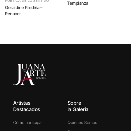
POÉTICA DE LO SENTIDO
Templanza
Geraldine Pardiña –
Renacer
Geraldine Par
S
Artistas
Sobre
Destacados
la Galería
Cómo participar
Quiénes Somos