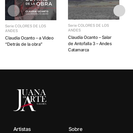
Serie COLORES DE L
Claudia Ocanto 
Serie COLORES DE LOS
Serie COLORES DE LOS
d
ANDES
ANDES
Claudia Ocanto – Salar
Claudia Ocanto – a Video
de Antofalla 3 – Andes
“Detrás de la obra”
Catamarca
Artistas
Sobre