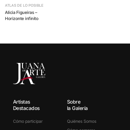
ATLAS DE LO POSIBLE
Alicia Figueiras –
Horizonte infinito
Alicia Figueiras 
m
Artistas
Sobre
Destacados
la Galería
Cómo participar
Quiénes Somos