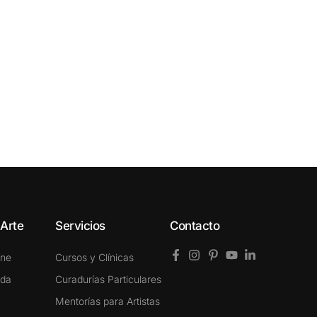
 Arte
Servicios
Contacto
ine
Cursos y Clínicas
ada
Curadurías Particulares
Mentorías para Artistas