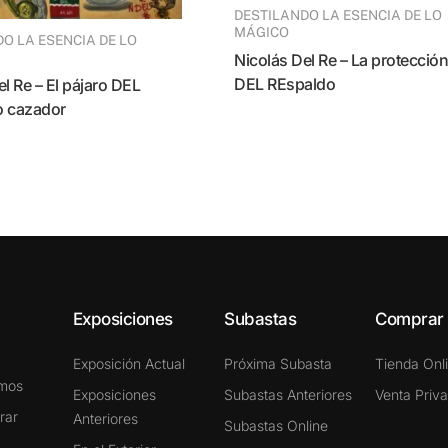
DESTILANDO LA ESENCIA DE LO
MÁGICO
Nicolás Del Re – La protección
DEL REspaldo
o cazador
Exposiciones
Subastas
Comprar
Exposición Actual
Próxima Subasta
Tienda Onl
omos
Exposiciones
Subastas Anteriores
Venta Priv
rar
Anteriores
Subastas Online