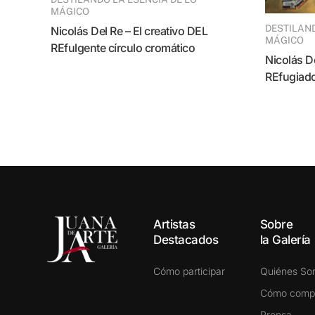
MÁGICO
DESTILANDO LA ESENCIA DE LO
Nicolás Del Re – El creativo DEL
MÁGICO
REfulgente círculo cromático
Nicolás Del Re – El pájaro DEL
REfugiad
Artistas
Sobre
Destacados
la Galería
Cómo participar
Quiénes S
Cómo comp
Prensa