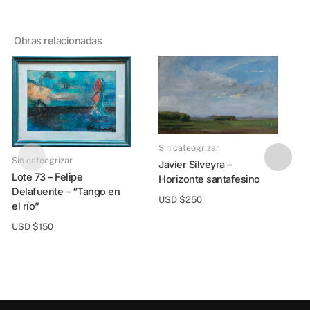
Obras relacionadas
Sin cateogrizar
Sin cateogrizar
Javier Silveyra –
Lote 73 – Felipe
Horizonte santafesino
Delafuente – “Tango en
USD $
250
el río”
USD $
150
Vero Van Kregten 
T
t