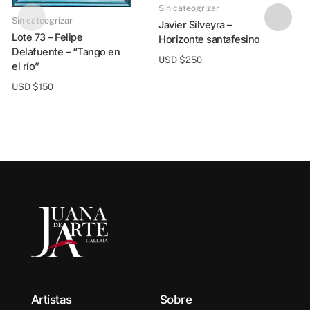
Sin cateogrizar
Sin cateogrizar
Javier Silveyra –
Lote 73 – Felipe
Horizonte santafesino
Delafuente – “Tango en
USD $
250
el río”
USD $
150
Vero Van Kregten 
T
t
Artistas
Sobre