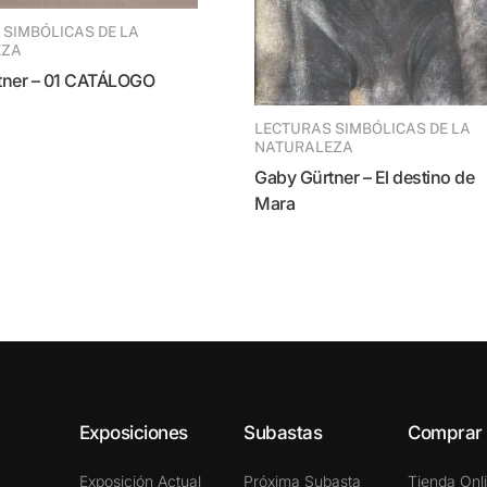
EZA
rtner – 01 CATÁLOGO
LECTURAS SIMBÓLICAS DE LA
NATURALEZA
Gaby Gürtner – El destino de
Mara
Exposiciones
Subastas
Comprar
Exposición Actual
Próxima Subasta
Tienda Onl