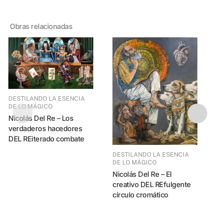
Obras relacionadas
DESTILANDO LA ESENCIA
DE LO MÁGICO
Nicolás Del Re – Los
verdaderos hacedores
DEL REiterado combate
DESTILANDO LA ESENCIA
DE LO MÁGICO
DESTILANDO LA ES
Nicolás Del Re – El
creativo DEL REfulgente
Nicolás Del R
círculo cromático
p