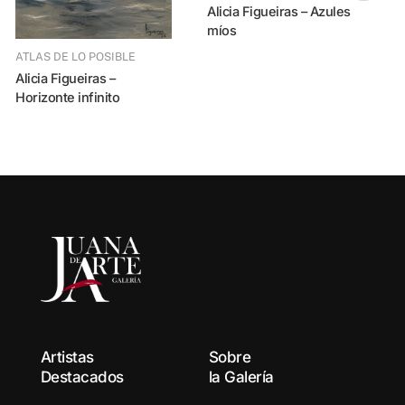
Alicia Figueiras – Azules
míos
ATLAS DE LO POSIBLE
Alicia Figueiras –
Horizonte infinito
Alicia Figueiras 
m
Artistas
Sobre
Destacados
la Galería