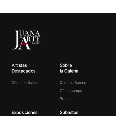
P
Artistas
Sobre
Destacados
la Galería
Cómo participar
Quiénes Somos
Cómo comprar
Prensa
Exposiciones
Subastas