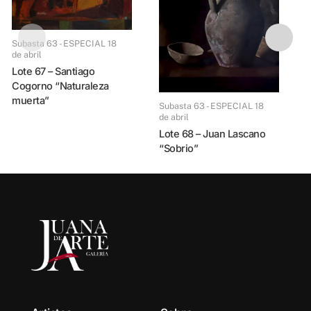
Subasta 63 - ESPECIAL
Subasta 63 - ESPECIAL 18
d
de abril
Lote 69 – Milo Locket
Lote 67 – Santiago
Cogorno “Naturaleza
muerta”
Subasta 63 - ESPECIAL 18
de abril
Lote 68 – Juan Lascano
“Sobrio”