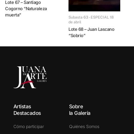
Lote 67 – Santiago
Cogorno “Naturaleza
muerta”
Subasta 63 - ESPECIAL 18
de abril
Lote 68 – Juan Lascano
“Sobrio”
Artistas
Sobre
Destacados
la Galería
Cómo participar
Quiénes Somos