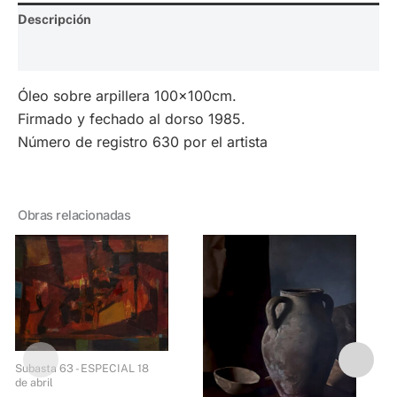
Descripción
Valoraciones (0)
Óleo sobre arpillera 100x100cm.
Firmado y fechado al dorso 1985.
Número de registro 630 por el artista
Obras relacionadas
Subasta 63 - ESPECIAL
Subasta 63 - ESPECIAL 18
d
de abril
Lote 69 – Milo Locket