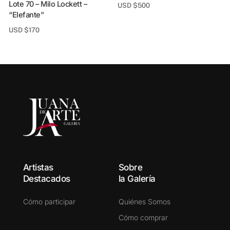
Lote 70 – Milo Lockett –
USD $
500
“Elefante”
Lote 73 – Luis Magnolia 
USD $
170
S
Artistas
Sobre
Destacados
la Galería
Cómo participar
Quiénes Somos
Cómo comprar