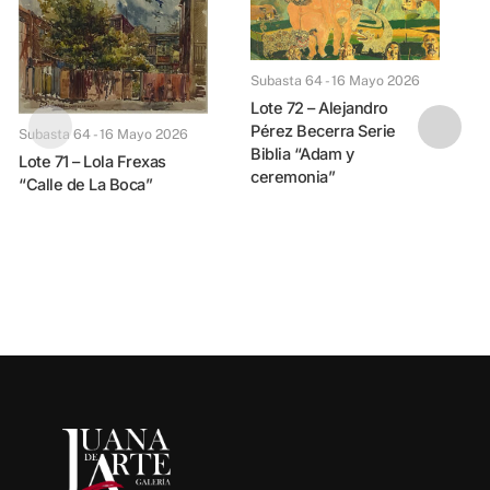
Subasta 64 - 16 Mayo 2026
Lote 72 – Alejandro
Pérez Becerra Serie
Subasta 64 - 16 Mayo 2026
Biblia “Adam y
Lote 71 – Lola Frexas
ceremonia”
“Calle de La Boca”
Lote 73 – Juan Battl
P