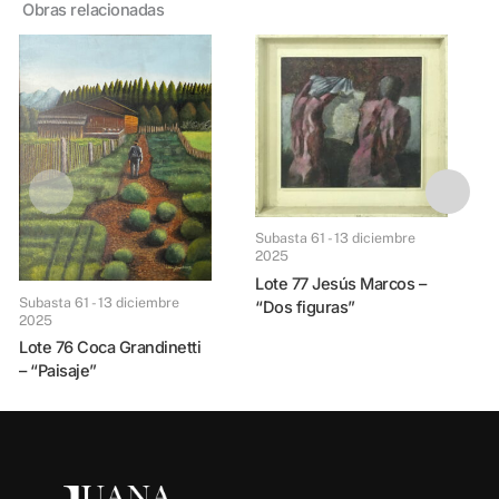
Obras relacionadas
Subasta 61 - 13 diciem
Subasta 61 - 13 diciembre
Lote 60 Carlos Cañas 
2025
S
Lote 77 Jesús Marcos –
Subasta 61 - 13 diciembre
“Dos figuras”
2025
Lote 76 Coca Grandinetti
– “Paisaje”