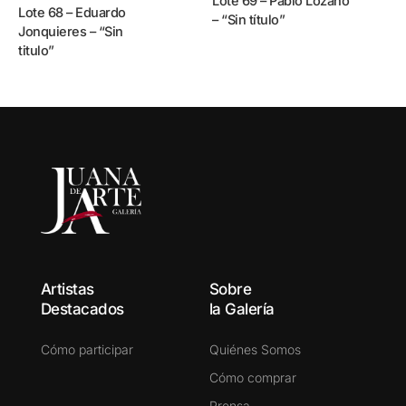
Lote 69 – Pablo Lozano
Lote 68 – Eduardo
– “Sin título”
Jonquieres – “Sin
titulo”
Artistas
Sobre
Destacados
la Galería
Cómo participar
Quiénes Somos
Cómo comprar
Prensa