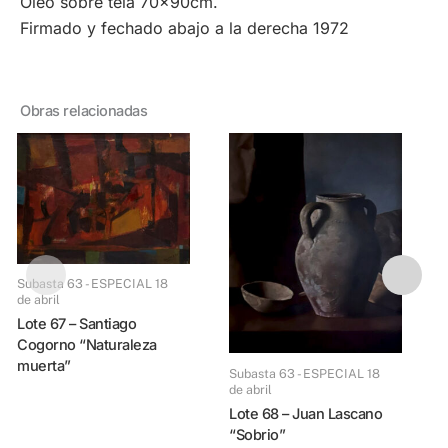
Óleo sobre tela 70x90cm.
Firmado y fechado abajo a la derecha 1972
Obras relacionadas
Subasta 63 - ESPECIAL
Subasta 63 - ESPECIAL 18
d
de abril
Lote 69 – Milo Locket
Lote 67 – Santiago
Cogorno “Naturaleza
muerta”
Subasta 63 - ESPECIAL 18
de abril
Lote 68 – Juan Lascano
“Sobrio”