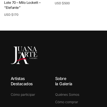
Lote 70 – Milo Lockett –
USD $
500
“Elefante”
Lote 73 – Luis Magnolia 
USD $
170
S
Artistas
Sobre
Destacados
la Galería
Cómo participar
Quiénes Somos
Cómo comprar