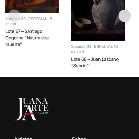
Subasta 63 - ESPECIAL
Subasta 63 - ESPECIAL 18
d
de abril
Lote 69 – Milo Locket
Lote 67 – Santiago
Cogorno “Naturaleza
muerta”
Subasta 63 - ESPECIAL 18
de abril
Lote 68 – Juan Lascano
“Sobrio”