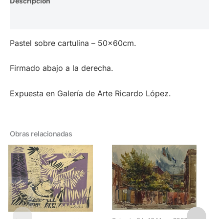
Descripción
Valoraciones (0)
Pastel sobre cartulina – 50x60cm.
Firmado abajo a la derecha.
Expuesta en Galería de Arte Ricardo López.
Obras relacionadas
Lote 72 – Alejandr
P