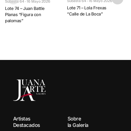
Subasta 64 - 16 Mayo 2026
Subasta 64 - 16 Mayo 2026
B
Lote 71 – Lola Frexas
Lote 74 – Juan Battle
“Calle de La Boca”
Planas “Figura con
palomas”
Artistas
Sobre
Destacados
la Galería