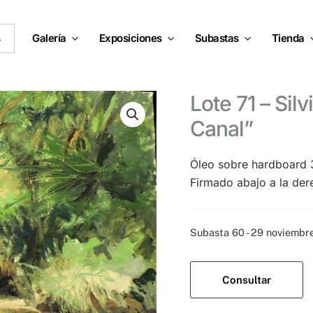
s
Galería
Exposiciones
Subastas
Tienda
Lote 71 – Silvio Francini – “Entrada al
Canal”
Óleo sobre hardboard
Firmado abajo a la de
Categoría:
Subasta 60 - 29 noviemb
Consultar