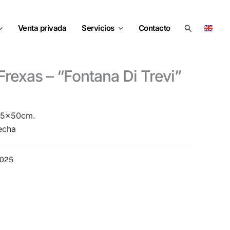
Buscar
Venta privada
Servicios
Contacto
 Frexas – “Fontana Di Trevi”
 65x50cm.
echa
2025