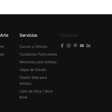
 Arte
Servicios
Contacto
ine
Cursos y Clínicas
ada
Curadurías Particulares
Mentorías para Artistas
Viajes de Estudio
Diseño Web para
Artistas
Libro de Obra | Work
Book