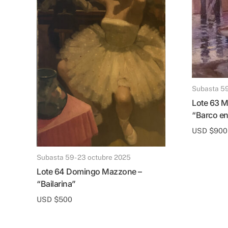
Subasta 5
Lote 63 Máximo Justo Lynch –
“Barco e
USD $
900
Subasta 59 - 23 octubre 2025
Lote 64 Domingo Mazzone –
“Bailarina”
USD $
500