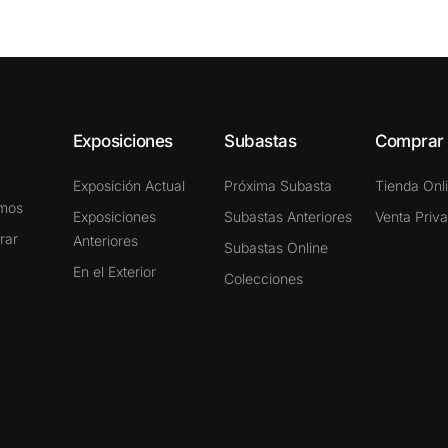
Exposiciones
Subastas
Comprar
Exposición Actual
Próxima Subasta
Tienda Onl
omos
Exposiciones
Subastas Anteriores
Venta Priv
rar
Anteriores
Subastas Online
En el Exterior
Colecciones