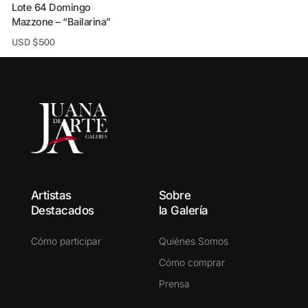
Lote 63 Eduardo Faradj
Lote 64 Domingo
Mazzone – “Bailarina”
USD $
500
Artistas
Sobre
Destacados
la Galería
Cómo participar
Quiénes Somos
Cómo comprar
Prensa