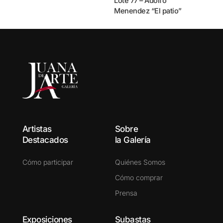
Lote 77 – Adolfo
Menendez “El patio”
Artistas
Sobre
Destacados
la Galería
Cómo participar
Quiénes Somos
Cómo comprar
Prensa
Exposiciones
Subastas