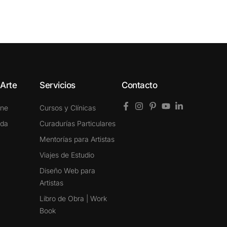
 Arte
Servicios
Contacto
ine
Cursos y Clínicas
ada
Curadurías Particulares
Mentorías para Artistas
Viajes de Estudio
Diseño Web para
Artistas
Libro de Obra | Work
Book