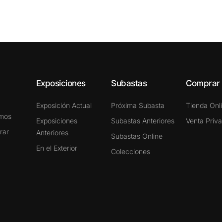
Exposiciones
Subastas
Comprar
Exposición Actual
Próxima Subasta
Tienda Onl
omos
Exposiciones
Subastas Anteriores
Venta Priv
rar
Anteriores
Subastas Online
En el Exterior
Colecciones