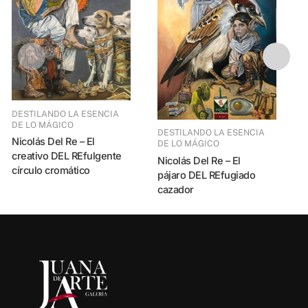
DESTILANDO LA ESENCIA
DESTILANDO LA ES
DE LO MÁGICO
DESTILANDO LA ESENCIA
Nicolás Del Re – El
DE LO MÁGICO
Nicolás Del R
creativo DEL REfulgente
Nicolás Del Re – El
p
círculo cromático
pájaro DEL REfugiado
cazador