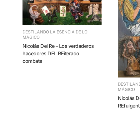
DESTILANDO LA ESENCIA DE LO
MÁGICO
Nicolás Del Re – Los verdaderos
hacedores DEL REiterado
combate
DESTILANDO LA ESENCIA DE LO
MÁGICO
Nicolás Del Re – El creativo DEL
REfulgent