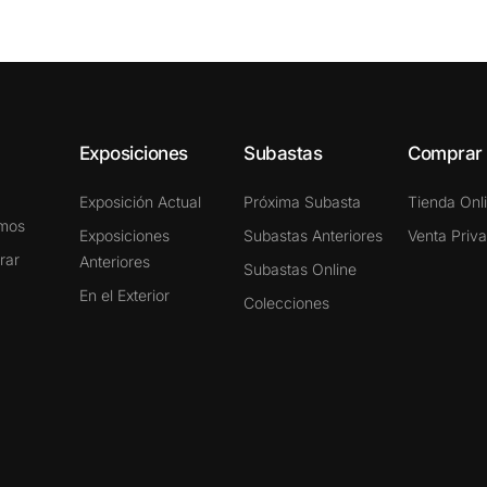
Exposiciones
Subastas
Comprar
Exposición Actual
Próxima Subasta
Tienda Onl
omos
Exposiciones
Subastas Anteriores
Venta Priv
rar
Anteriores
Subastas Online
En el Exterior
Colecciones