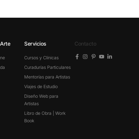
 Arte
Servicios
Contacto
ine
Cursos y Clínicas
ada
Curadurías Particulares
Mentorías para Artistas
Viajes de Estudio
Diseño Web para
Artistas
Libro de Obra | Work
Book