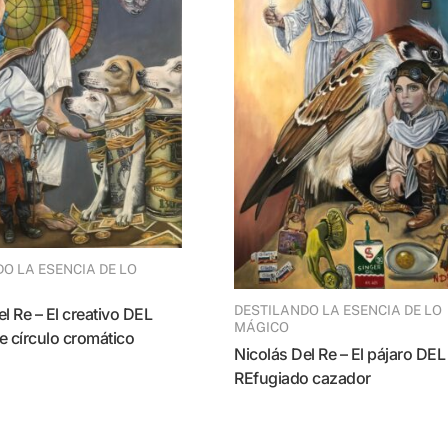
DESTILANDO LA ESENCIA DE LO
MÁGICO
e círculo cromático
Nicolás Del Re – El pájaro DEL
REfugiado cazador