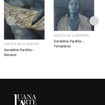
POÉTICA DE LO SENTIDO
Geraldine Pardiña –
POÉTICA DE LO SENTIDO
Templanza
Geraldine Pardiña –
Renacer
Geraldine Par
S