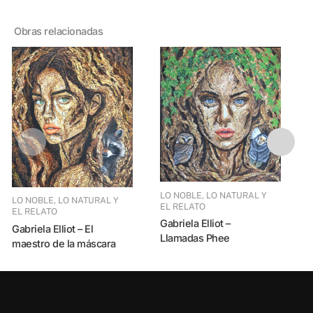
Obras relacionadas
LO NOBLE, LO NATURAL Y
LO NOBLE, LO NATURAL Y
EL RELATO
EL RELATO
LO NOBLE, LO NATURAL Y
Gabriela Elliot –
E
Gabriela Elliot – El
Llamadas Phee
maestro de la máscara