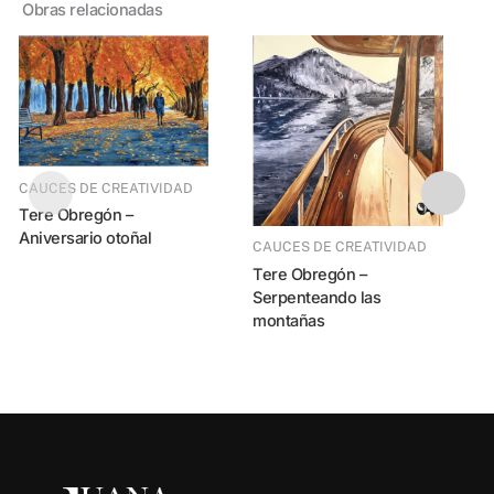
Obras relacionadas
CAUCES DE CREATIVIDAD
Tere Obregón –
Oksana Soroka
Aniversario otoñal
CAUCES DE CREATIVIDAD
I
Tere Obregón –
Serpenteando las
montañas