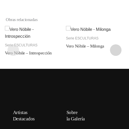
Obras relacionadas
Serie ESCULTURAS
Serie ESCULTURAS
Vero Nóbile – Milonga
Vero Nóbile – Cue
Vero Nóbile – Introspección
t
Artistas
Sobre
Destacados
la Galería