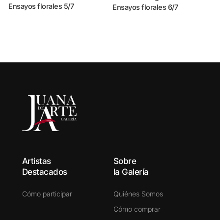
Ensayos florales 5/7
E
Ensayos florales 6/7
Artistas
Sobre
Destacados
la Galería
Cómo participar
Quiénes Somos
Cómo comprar