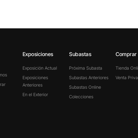
Exposiciones
Subastas
Comprar
Exposición Actual
Próxima Subasta
Tienda Onl
omos
Exposiciones
Subastas Anteriores
Venta Priv
rar
Anteriores
Subastas Online
En el Exterior
Colecciones