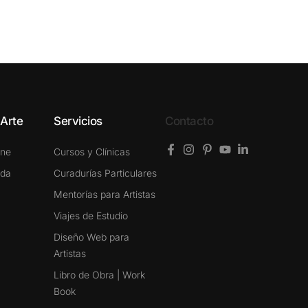
 Arte
Servicios
Contacto
ine
Cursos y Clínicas
ada
Curadurías Particulares
Mentorías para Artistas
Viajes de Estudio
Diseño Web para
Artistas
Libro de Obra | Work
Book