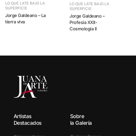
LO QUE LATE BAJO LA
LO QUE LATE BAJO LA
SUPERFICIE
SUPERFICIE
Jorge Galdeano – La
Jorge Galdeano –
tierra viva
Profesía XXII-
LO QUE LATE BAJO LA
Cosmología II
Carlota Dani
S
Artistas
Sobre
Destacados
la Galería