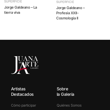
SUPERFICIE
SUPERFICIE
Jorge Galdeano – La
Jorge Galdeano –
tierra viva
Profesía XXII-
LO QUE LATE BAJO LA
Cosmología II
Carlota Dani
S
Artistas
Sobre
Destacados
la Galería
Cómo participar
Quiénes Somos